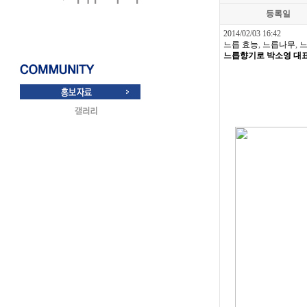
등록일
2014/02/03 16:42
느릅 효능
,
느릅나무
,
느
느릅향기로 박소영 대