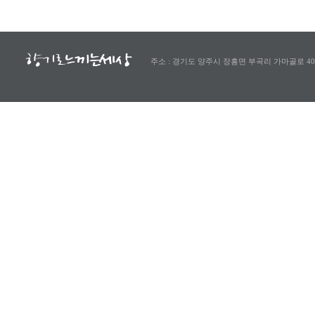
주소 : 경기도 양주시 장흥면 부곡리 가마골로 40-8