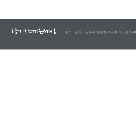
주소 : 경기도 양주시 장흥면 부곡리 가마골로 40-8