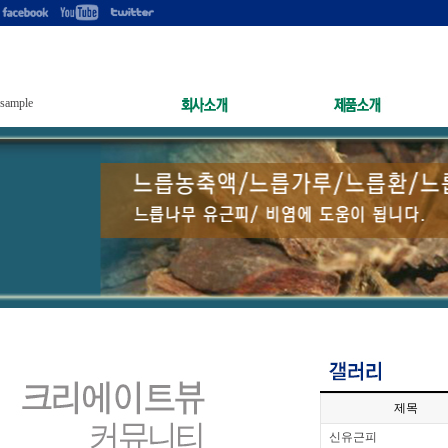
sample
제목
신유근피