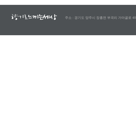
주소 : 경기도 양주시 장흥면 부곡리 가마골로 40-8